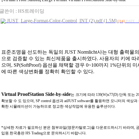
글쓴이 :
HS트레이딩
JUST_Large-Format-Color-Control_INT (2).pdf (1.5M)
[14]
DATE : 
표준조명을 선도하는 독일의
JUST Normlicht
사는 대형 출력물
으로 검증할 수 있는 최신제품을 출시하였다
.
사용자의 키에 따
으며
, SP(SoftProof)
옵션을 채택할 경우
0~100
까지
1%
단위의 미
에 따른 색상변화를 정확히 확인할 수 있다
.
Virtual ProofStation Side-by-side
는 크기에 따라
139(W)x77(D)
단독 또는
2
확보할 수 도 있으며
, SP control
옵션과
adJUST software
를 활용하면 모니터의 색상과 
확한 시뮬레이션이 가능하므로 정교한 색상작업에 유용한 솔루션이다
.
*상세한 자료가 필요하신 분은 첨부파일(영문카탈로그)을 다운로드하시기 바라며,
궁
입원.한국총판 HS Trading으로 문의하시기 바랍니다.