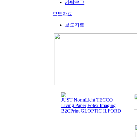
카탈로그
보도자료
보도자료
JUST NormLicht
TECCO
Living Paper
Folex Imaging
B2CPrint
GLOPTIC
ILFORD