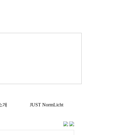
소개
JUST NormLicht