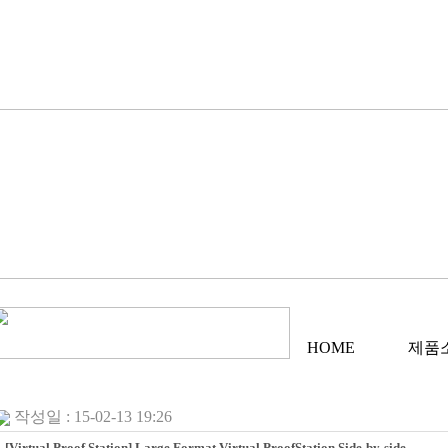
HOME
제품
작성일 : 15-02-13 19:26
[Virtual Proof Station] Large Format Virtual ProofStation Side-by-side