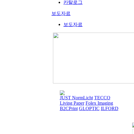
카탈로그
보도자료
보도자료
JUST NormLicht
TECCO
Living Paper
Folex Imaging
B2CPrint
GLOPTIC
ILFORD