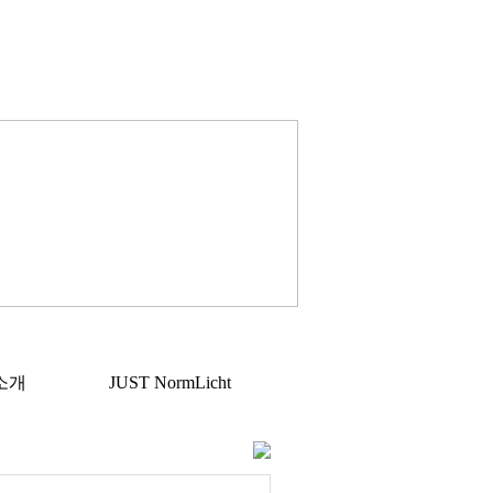
소개
JUST NormLicht