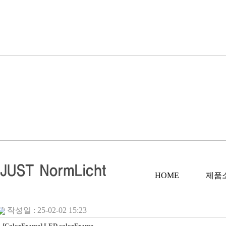
HOME
제품
작성일 : 25-02-02 15:23
[ColorFrame] LED colorFrame