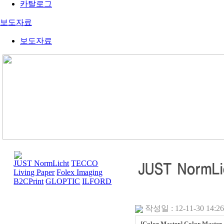
카탈로그
보도자료
보도자료
JUST NormLicht
TECCO
Living Paper
Folex Imaging
B2CPrint
GLOPTIC
ILFORD
작성일 : 12-11-30 14:26
[Color Master] Color Master