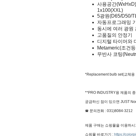
사용공간(WxHxD)cm :
1x100(XXL)
5광원(D65/D50
자동프로그래밍 
동시에 여러 광원
고품질의 안정기
디지털 타이머와 디
Metameric(조건등
무반사 코팅(Neutral
*Replacement bulb set(교체용 전
**PRO INDUSTRY용 제품
궁금하신 점이 있으면 JUST No
☎ 문의전화 : 031)8084-3212
제품 구매는 쇼핑몰을 이용하시
쇼핑몰 바로가기 :
https://color