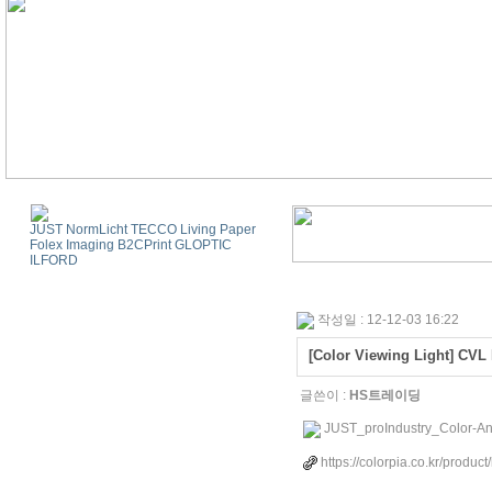
JUST NormLicht
TECCO Living Paper
Folex Imaging
B2CPrint
GLOPTIC
ILFORD
작성일 : 12-12-03 16:22
[Color Viewing Light] C
글쓴이 :
HS트레이딩
JUST_proIndustry_Color-An
https://colorpia.co.kr/produc