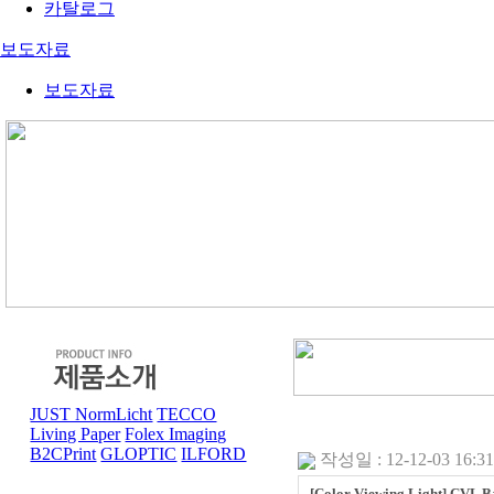
카탈로그
보도자료
보도자료
JUST NormLicht
TECCO
Living Paper
Folex Imaging
B2CPrint
GLOPTIC
ILFORD
작성일 : 12-12-03 16:31
[Color Viewing Light] CVL B